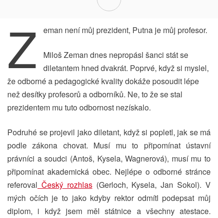
Z
eman není můj prezident, Putna je můj profesor.
Miloš Zeman dnes nepropásl šanci stát se
diletantem hned dvakrát. Poprvé, když si myslel,
že odborné a pedagogické kvality dokáže posoudit lépe
než desítky profesorů a odborníků. Ne, to že se stal
prezidentem mu tuto odbornost nezískalo.
Podruhé se projevil jako diletant, když si popletl, jak se má
podle zákona chovat. Musí mu to připomínat ústavní
právníci a soudci (Antoš, Kysela, Wagnerová), musí mu to
připomínat akademická obec. Nejlépe o odborné stránce
referoval
Český rozhlas
(Gerloch, Kysela, Jan Sokol). V
mých očích je to jako kdyby rektor odmítl podepsat můj
diplom, i když jsem měl státnice a všechny atestace.