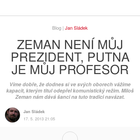
Respekt
Vy
Blog |
Jan Sládek
ZEMAN NENÍ MŮJ
PREZIDENT, PUTNA
JE MŮJ PROFESOR
Víme dobře, že dodnes si ve svých oborech vážíme
kapacit, kterým titul odepřel komunistický režim. Miloš
Zeman nám dává šanci na tuto tradici navázat.
Jan Sládek
17. 5. 2013 21:05