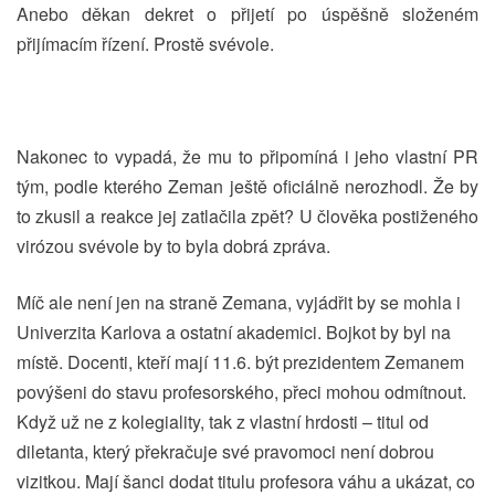
Anebo děkan dekret o přijetí po úspěšně složeném
přijímacím řízení. Prostě svévole.
Nakonec to vypadá, že mu to připomíná i jeho vlastní PR
tým, podle kterého Zeman ještě oficiálně nerozhodl. Že by
to zkusil a reakce jej zatlačila zpět? U člověka postiženého
virózou svévole by to byla dobrá zpráva.
Míč ale není jen na straně Zemana, vyjádřit by se mohla i
Univerzita Karlova a ostatní akademici. Bojkot by byl na
místě. Docenti, kteří mají 11.6. být prezidentem Zemanem
povýšeni do stavu profesorského, přeci mohou odmítnout.
Když už ne z kolegiality, tak z vlastní hrdosti – titul od
diletanta, který překračuje své pravomoci není dobrou
vizitkou. Mají šanci dodat titulu profesora váhu a ukázat, co