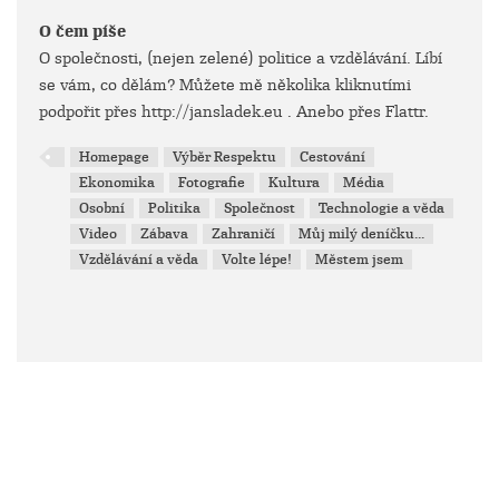
O čem píše
O společnosti, (nejen zelené) politice a vzdělávání. Líbí
se vám, co dělám? Můžete mě několika kliknutími
podpořit přes http://jansladek.eu . Anebo přes Flattr.
Homepage
Výběr Respektu
Cestování
Ekonomika
Fotografie
Kultura
Média
Osobní
Politika
Společnost
Technologie a věda
Video
Zábava
Zahraničí
Můj milý deníčku...
Vzdělávání a věda
Volte lépe!
Městem jsem