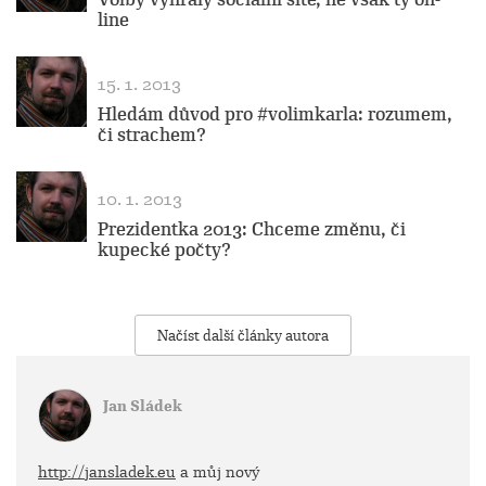
line
15. 1. 2013
Hledám důvod pro #volimkarla: rozumem,
či strachem?
10. 1. 2013
Prezidentka 2013: Chceme změnu, či
kupecké počty?
Načíst další články autora
Jan Sládek
http://jansladek.eu
a můj nový