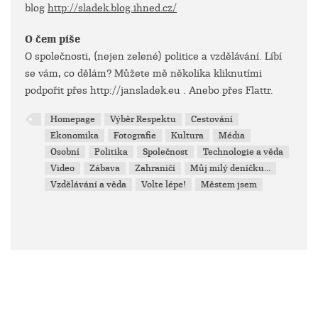
blog
http://sladek.blog.ihned.cz/
O čem píše
O společnosti, (nejen zelené) politice a vzdělávání. Líbí
se vám, co dělám? Můžete mě několika kliknutími
podpořit přes http://jansladek.eu . Anebo přes Flattr.
Homepage
Výběr Respektu
Cestování
Ekonomika
Fotografie
Kultura
Média
Osobní
Politika
Společnost
Technologie a věda
Video
Zábava
Zahraničí
Můj milý deníčku...
Vzdělávání a věda
Volte lépe!
Městem jsem