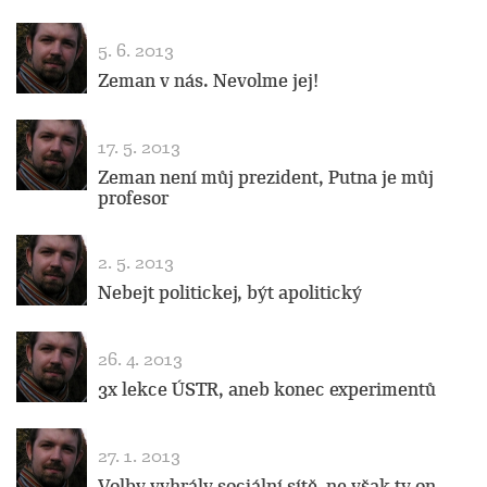
5. 6. 2013
Zeman v nás. Nevolme jej!
17. 5. 2013
Zeman není můj prezident, Putna je můj
profesor
2. 5. 2013
Nebejt politickej, být apolitický
26. 4. 2013
3x lekce ÚSTR, aneb konec experimentů
27. 1. 2013
Volby vyhrály sociální sítě, ne však ty on-