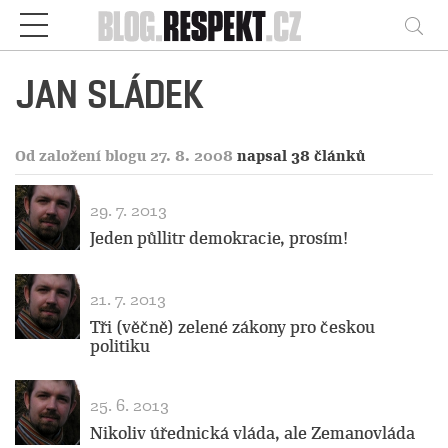
Respekt
Vy
JAN SLÁDEK
Od založení blogu 27. 8. 2008
napsal 38 článků
29. 7. 2013
Jeden půllitr demokracie, prosím!
21. 7. 2013
Tři (věčně) zelené zákony pro českou
politiku
25. 6. 2013
Nikoliv úřednická vláda, ale Zemanovláda