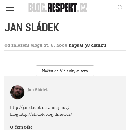
Respekt
Vy
JAN SLÁDEK
Od založení blogu 27. 8. 2008
napsal 38 článků
Načíst další články autora
Jan Sládek
http://jansladek.eu
a můj nový
blog
http://sladek.blog.ihned.cz/
O čem píše