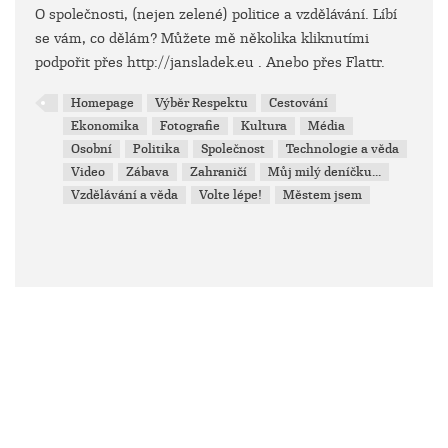
O společnosti, (nejen zelené) politice a vzdělávání. Líbí
se vám, co dělám? Můžete mě několika kliknutími
podpořit přes http://jansladek.eu . Anebo přes Flattr.
Homepage
Výběr Respektu
Cestování
Ekonomika
Fotografie
Kultura
Média
Osobní
Politika
Společnost
Technologie a věda
Video
Zábava
Zahraničí
Můj milý deníčku...
Vzdělávání a věda
Volte lépe!
Městem jsem